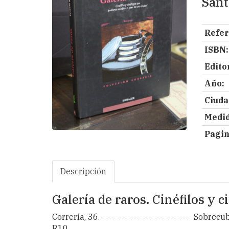
Sant
Refer
ISBN:
Editor
Año:
Ciuda
Medid
Pagin
Descripción
Galería de raros. Cinéfilos y 
Correría, 36.------------------------------ Sobr
R10.