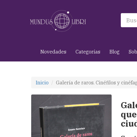
Novedades
Categorías
Blog
Sob
Inicio
Galería de raros. Cinéfilos y cinéf
Gal
que
ciu