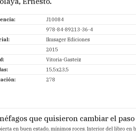
olaya, Ernesto.
encia:
J10084
978-84-89213-36-4
ial:
Ikusager Ediciones
2015
d:
Vitoria-Gasteiz
as:
15,5x23,5
ación:
278
cinéfagos que quisieron cambiar el paso
ecubierta en buen estado, mínimos roces. Interior del libro en