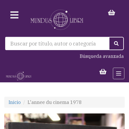
Búsqueda avanzada
Togg
navi
Inicio
L'annee du cinema 1978