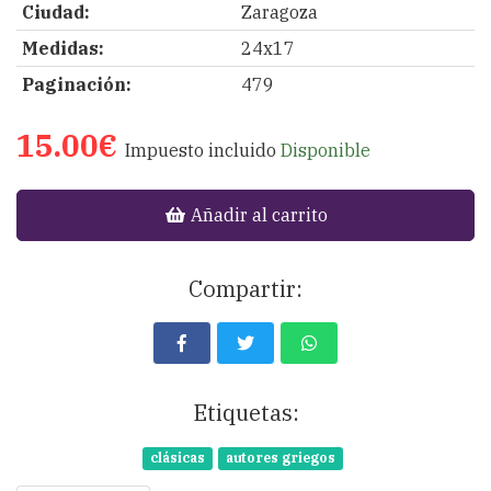
Ciudad:
Zaragoza
Medidas:
24x17
Paginación:
479
15.00€
Impuesto incluido
Disponible
Añadir al carrito
Compartir:
Etiquetas:
clásicas
autores griegos