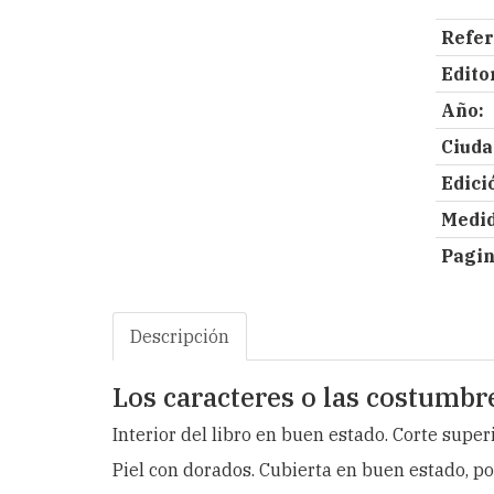
Refer
Editor
Año:
Ciuda
Edici
Medid
Pagin
Descripción
Los caracteres o las costumbres
Interior del libro en buen estado. Corte supe
Piel con dorados. Cubierta en buen estado, p