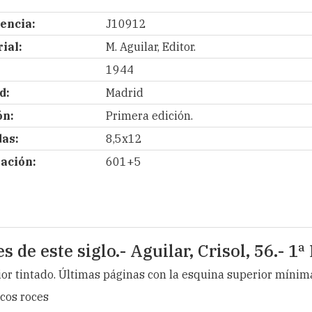
encia:
J10912
ial:
M. Aguilar, Editor.
1944
d:
Madrid
ón:
Primera edición.
as:
8,5x12
ación:
601+5
 de este siglo.- Aguilar, Crisol, 56.- 1ª
rior tintado. Últimas páginas con la esquina superior míni
ocos roces