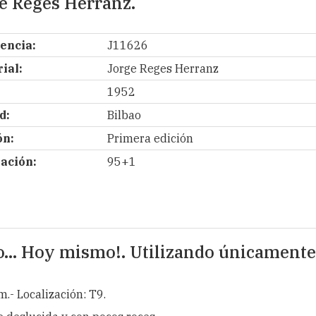
e Reges Herranz.
encia:
J11626
ial:
Jorge Reges Herranz
1952
d:
Bilbao
ón:
Primera edición
ación:
95+1
o... Hoy mismo!. Utilizando únicament
m.- Localización: T9.