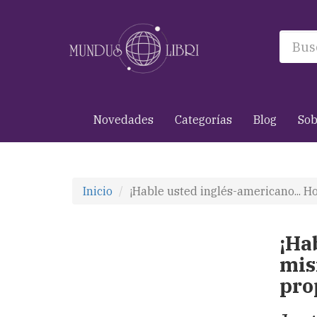
Novedades
Categorías
Blog
Sob
Inicio
¡Hable usted inglés-americano... 
¡Ha
mis
pro