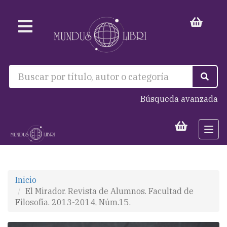
Búsqueda avanzada
Togg
navi
Inicio
El Mirador. Revista de Alumnos. Facultad de
Filosofía. 2013-2014, Núm.15.