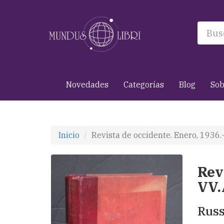
Novedades
Categorías
Blog
Sob
Inicio
Revista de occidente. Enero, 1936.
Rev
VV.
Russ