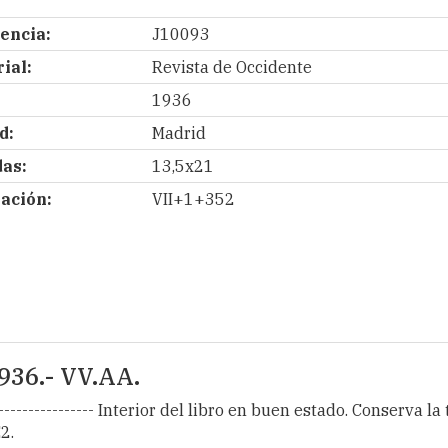
encia:
J10093
ial:
Revista de Occidente
1936
d:
Madrid
as:
13,5x21
ación:
VII+1+352
1936.- VV.AA.
--------------- Interior del libro en buen estado. Conserva la 
2.