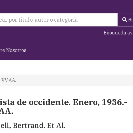
B
Búsqueda av
re Nosotros
- VV.AA.
ista de occidente. Enero, 1936.-
AA.
ell, Bertrand. Et Al.