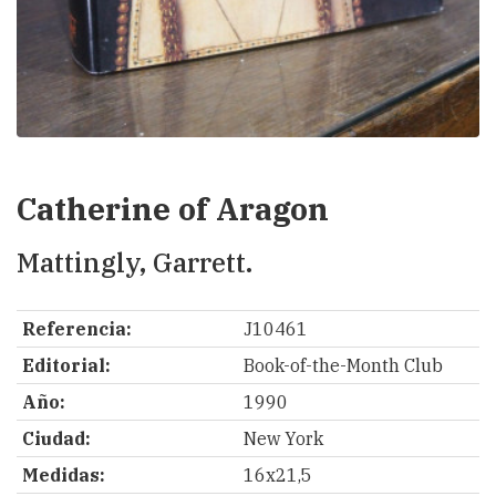
Catherine of Aragon
Mattingly, Garrett.
Referencia:
J10461
Editorial:
Book-of-the-Month Club
Año:
1990
Ciudad:
New York
Medidas:
16x21,5