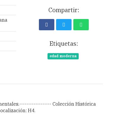
Compartir:
ana
Etiquetas:
edad moderna
tales.------------------ Colección Histórica
Localización: H4.