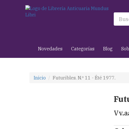
Novedades
Categorías
Blog
Sob
Inicio
Futuribles. N.º 11 - Été 1977.
Futu
Vv.a