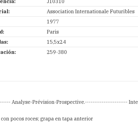
encia:
J10310
ial:
Association Internationale Futuribles
1977
d:
Paris
as:
15,5x24
ación:
259-380
---- Analyse-Prévision-Prospective.----------------------- Int
 con pocos roces; grapa en tapa anterior