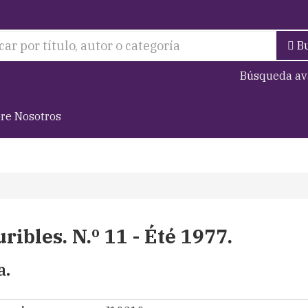
B
Búsqueda av
re Nosotros
ribles. N.º 11 - Été 1977.
a.