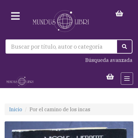
Búsqueda avanzada
Togg
navi
Inicio
Por el camino de los incas