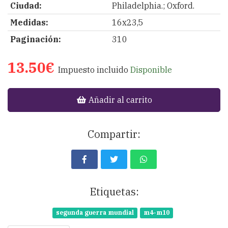
Ciudad:
Philadelphia.; Oxford.
Medidas:
16x23,5
Paginación:
310
13.50€
Impuesto incluido
Disponible
Añadir al carrito
Compartir:
Etiquetas:
segunda guerra mundial
m4-m10