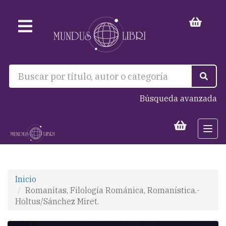
Búsqueda avanzada
Togg
navi
Inicio
Romanitas, Filología Románica, Romanística.-
Holtus/Sánchez Miret.