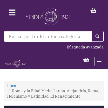
Búsqueda avanzada
Togg
navi
Inicio
Roma y la Edad Media Latina. Alejandría, Roma,
Helenismo y Latinidad. El Renacimiento