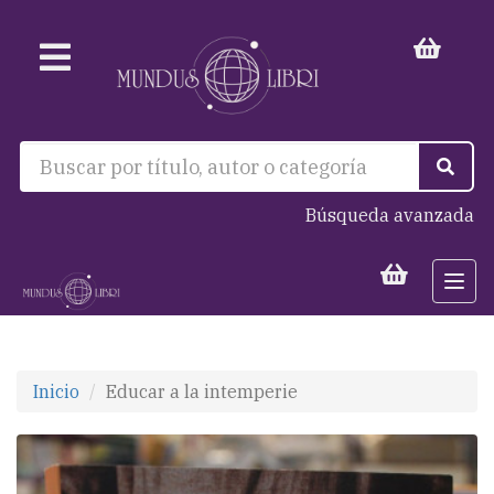
Búsqueda avanzada
Togg
navi
Inicio
Educar a la intemperie