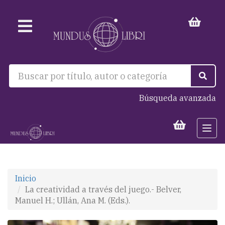
Búsqueda avanzada
Togg
navi
Inicio
La creatividad a través del juego.- Belver,
Manuel H.; Ullán, Ana M. (Eds.).