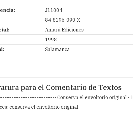
encia:
J11004
84-8196-090-X
ial:
Amarú Ediciones
1998
d:
Salamanca
eratura para el Comentario de Textos
------------------------------ Conserva el envoltorio original.-
es; conserva el envoltorio original