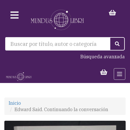
Búsqueda avanzada
Togg
navi
Inicio
Edward Said. Continuando la conversación