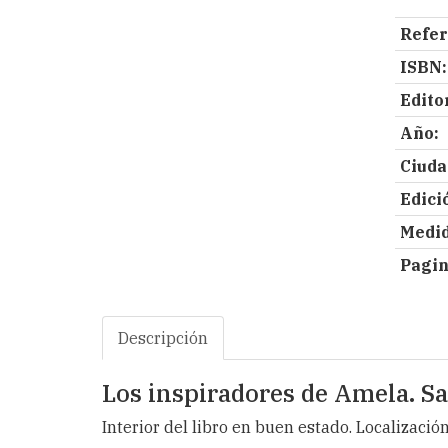
Refer
ISBN:
Editor
Año:
Ciuda
Edici
Medid
Pagin
Descripción
Los inspiradores de Amela. Sa
Interior del libro en buen estado. Localización