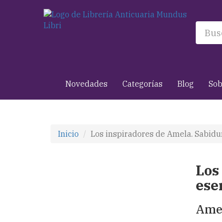
Novedades
Categorías
Blog
Sob
Inicio
Los inspiradores de Amela. Sabidur
Los
ese
Amel