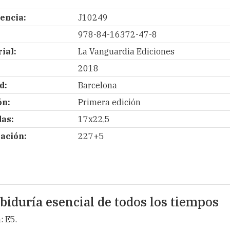
encia:
J10249
978-84-16372-47-8
ial:
La Vanguardia Ediciones
2018
d:
Barcelona
ón:
Primera edición
as:
17x22,5
ación:
227+5
biduría esencial de todos los tiempos
: E5.