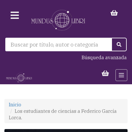
Búsqueda avanzada
Togg
navi
Inicio
Los estudiantes de ciencias a Federico García
Lorca.