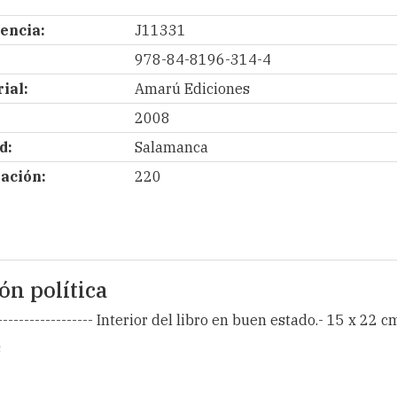
encia:
J11331
978-84-8196-314-4
ial:
Amarú Ediciones
2008
d:
Salamanca
ación:
220
ón política
----------------- Interior del libro en buen estado.- 15 x 22 c
s