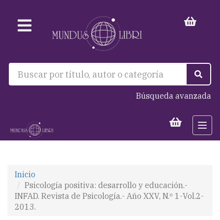
Búsqueda avanzada
Togg
navi
Inicio
Psicología positiva: desarrollo y educación.-
INFAD. Revista de Psicología.- Año XXV, N.º 1-Vol.2-
2013.