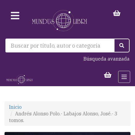
Búsqueda avanzada
Togg
navi
Inicio
Andrés Alonso Polo.- Labajos Alonso, José.- 3
tomos.