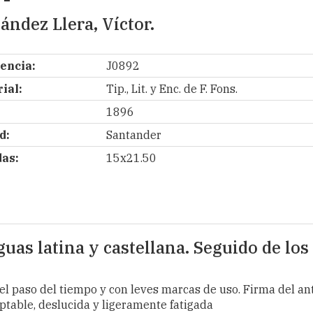
ández Llera, Víctor.
encia:
J0892
ial:
Tip., Lit. y Enc. de F. Fons.
1896
d:
Santander
as:
15x21.50
guas latina y castellana. Seguido de los
 el paso del tiempo y con leves marcas de uso. Firma del ant
ceptable, deslucida y ligeramente fatigada