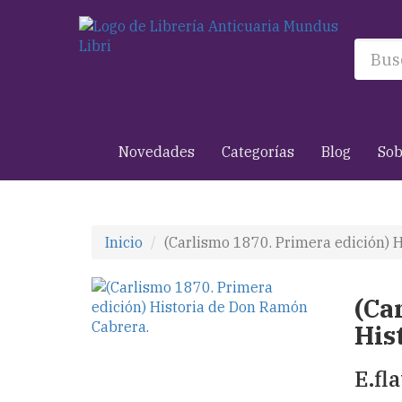
Novedades
Categorías
Blog
Sob
Inicio
(Carlismo 1870. Primera edición) 
(Ca
His
E.fl