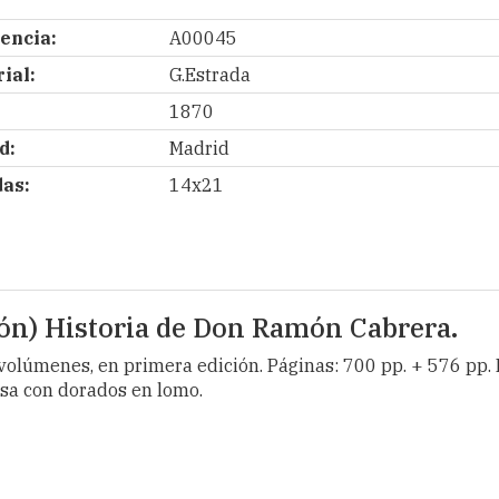
encia:
A00045
ial:
G.Estrada
1870
d:
Madrid
as:
14x21
ión) Historia de Don Ramón Cabrera.
olúmenes, en primera edición. Páginas: 700 pp. + 576 pp. I
sa con dorados en lomo.