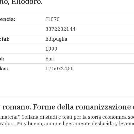
no, Eliodoro.
encia:
J1070
8872282144
ial:
Edipuglia
1999
d:
Bari
as:
17.50x24.50
rio romano. Forme della romanizzazione 
mateiai", Collana di studi e testi per la storia economica s
lustrador: . Muy buena, aunque ligeramente deslucida y lev