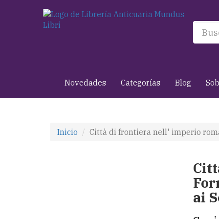
Novedades
Categorías
Blog
Sob
Inicio
Città di frontiera nell' imperio r
Cit
For
ai S