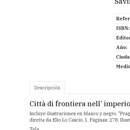
Savi
Refer
ISBN:
Editor
Año:
Ciuda
Medid
Descripción
Città di frontiera nell' impe
Incluye ilustraciones en blanco y negro. "Prag
diretta da Elio Lo Cascio, 1. Páginas: 278. I
Tela.