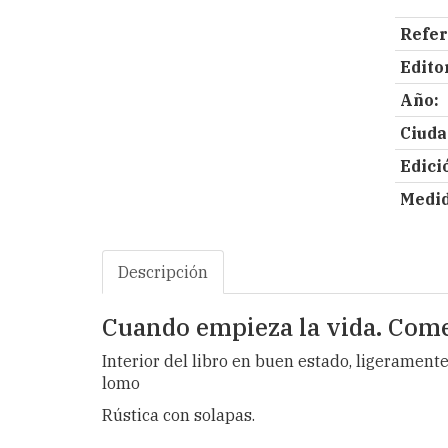
Refer
Editor
Año:
Ciuda
Edici
Medid
Descripción
Cuando empieza la vida. Comed
Interior del libro en buen estado, ligeramente
lomo
Rústica con solapas.