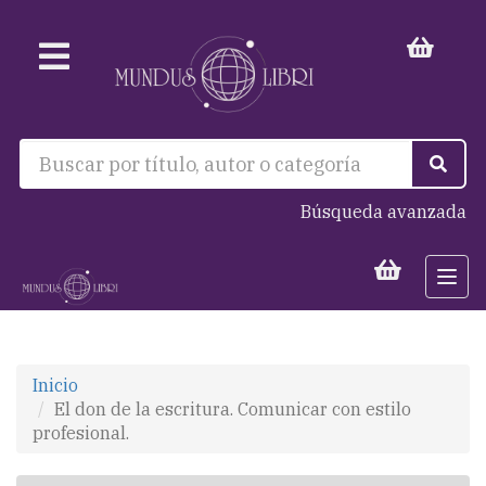
Búsqueda avanzada
Togg
navi
Inicio
El don de la escritura. Comunicar con estilo
profesional.