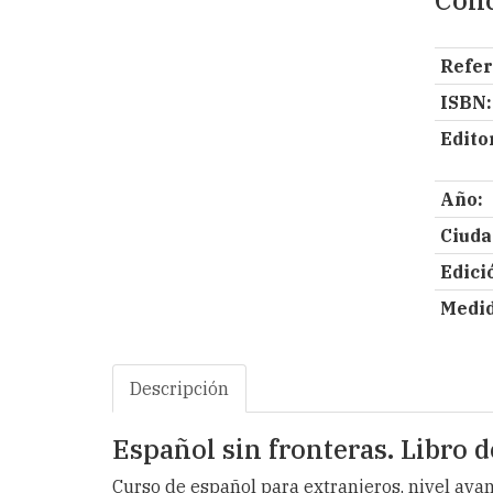
Conc
Refer
ISBN:
Editor
Año:
Ciuda
Edici
Medid
Descripción
Español sin fronteras. Libro 
Curso de español para extranjeros, nivel avanz