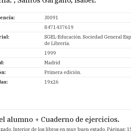
ha. ; Santos Gargallo, Isabel.
encia:
J0091
8471437619
ial:
SGEL-Educación. Sociedad General Es
de Librería.
1999
d:
Madrid
ón:
Primera edición.
as:
19x26
del alumno + Cuaderno de ejercicios.
ado. Interior de los libros en muy buen estado. Páginas: 15