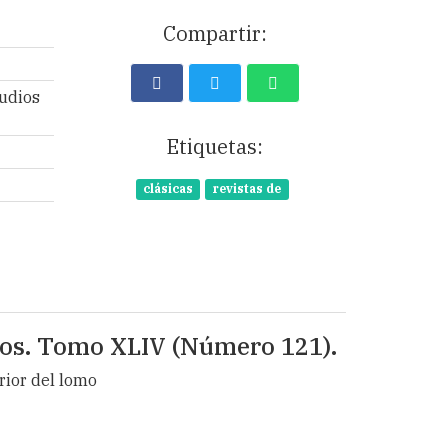
Compartir:
udios
Etiquetas:
clásicas
revistas de
icos. Tomo XLIV (Número 121).
rior del lomo