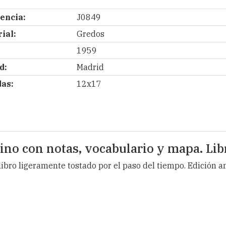
encia:
J0849
ial:
Gredos
1959
d:
Madrid
as:
12x17
tino con notas, vocabulario y mapa. Libr
 libro ligeramente tostado por el paso del tiempo. Edición a