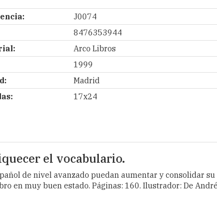
encia:
J0074
8476353944
ial:
Arco Libros
1999
d:
Madrid
as:
17x24
iquecer el vocabulario.
spañol de nivel avanzado puedan aumentar y consolidar su 
libro en muy buen estado. Páginas: 160. Ilustrador: De Andr