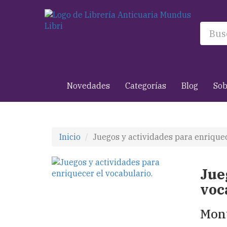
Novedades
Categorías
Blog
Sob
Inicio
Juegos y actividades para enriquec
Jue
voc
Mont