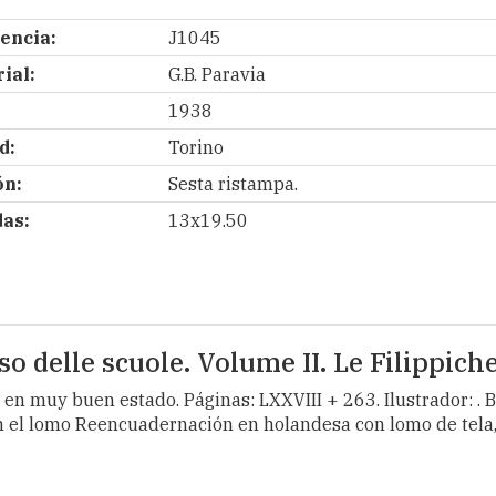
encia:
J1045
ial:
G.B. Paravia
1938
d:
Torino
ón:
Sesta ristampa.
as:
13x19.50
 delle scuole. Volume II. Le Filippiche
ibro en muy buen estado. Páginas: LXXVIII + 263. Ilustrador: 
n el lomo Reencuadernación en holandesa con lomo de tela, 