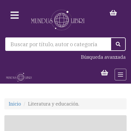
Búsqueda avanzada
Togg
navi
Inicio
Literatura y educación.