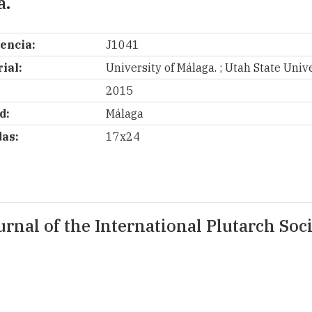
a.
encia:
J1041
ial:
University of Málaga. ; Utah State Unive
2015
d:
Málaga
as:
17x24
urnal of the International Plutarch Soc