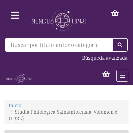
Búsqueda avanzada
Togg
navi
Inicio
Studia Philologica Salmanticensia. Volumen 6
(1982)