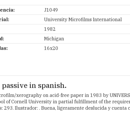
encia:
J1049
ial:
University Microfilms International
1982
d:
Michigan
as:
16x20
 passive in spanish.
 microfilm/xerography on acid-free paper in 1983 by UNI
l of Cornell University in partial fulfillment of the requir
s: 293. Ilustrador: . Buena, ligeramente deslucida y cuenta