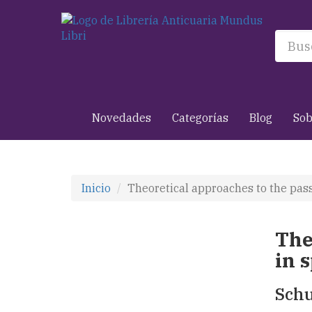
Novedades
Categorías
Blog
Sob
Inicio
Theoretical approaches to the pass
The
in 
Schu