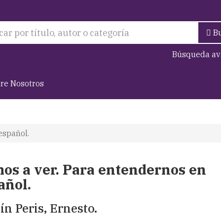
B
Búsqueda av
re Nosotros
español.
os a ver. Para entendernos en
añol.
ín Peris, Ernesto.