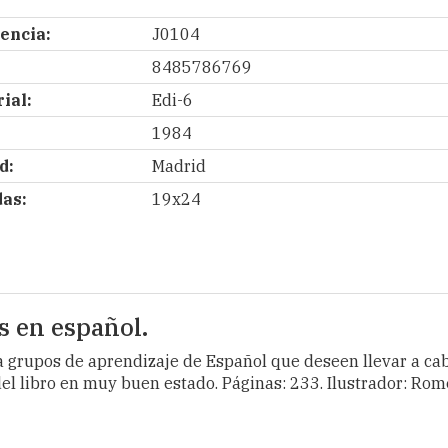
encia:
J0104
8485786769
ial:
Edi-6
1984
d:
Madrid
as:
19x24
s en español.
s a grupos de aprendizaje de Español que deseen llevar a 
del libro en muy buen estado. Páginas: 233. Ilustrador: Ro