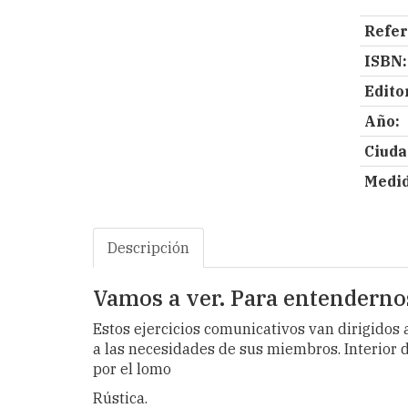
Refer
ISBN:
Editor
Año:
Ciuda
Medid
Descripción
Vamos a ver. Para entenderno
Estos ejercicios comunicativos van dirigido
a las necesidades de sus miembros. Interior 
por el lomo
Rústica.