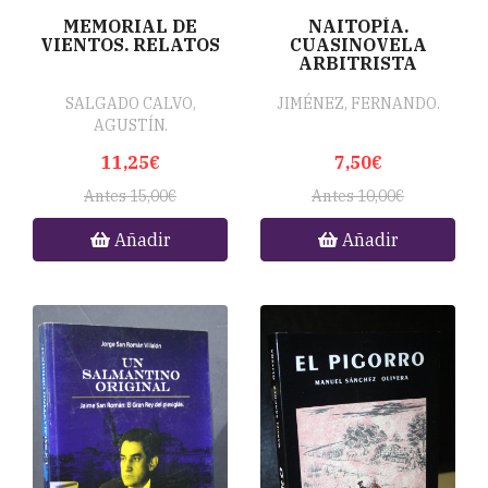
MEMORIAL DE
NAITOPÍA.
VIENTOS. RELATOS
CUASINOVELA
ARBITRISTA
SALGADO CALVO,
JIMÉNEZ, FERNANDO.
AGUSTÍN.
11,25€
7,50€
Antes 15,00€
Antes 10,00€
Añadir
Añadir