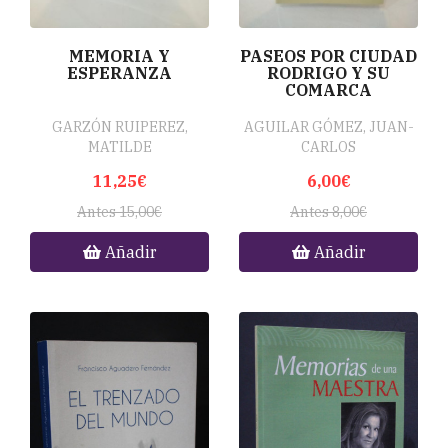
MEMORIA Y
PASEOS POR CIUDAD
ESPERANZA
RODRIGO Y SU
COMARCA
GARZÓN RUIPEREZ,
AGUILAR GÓMEZ, JUAN-
MATILDE
CARLOS
11,25€
6,00€
Antes 15,00€
Antes 8,00€
Añadir
Añadir