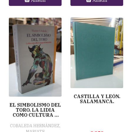
CASTILLA Y LEÓN.
SALAMANCA.
EL SIMBOLISMO DEL
TORO. LA LIDIA
COMO CULTURA Y
ESPEJO DE LA
HUMANIDAD.-
COBALEDA HERNÁNDEZ,
DEDICADO.
MARIATE