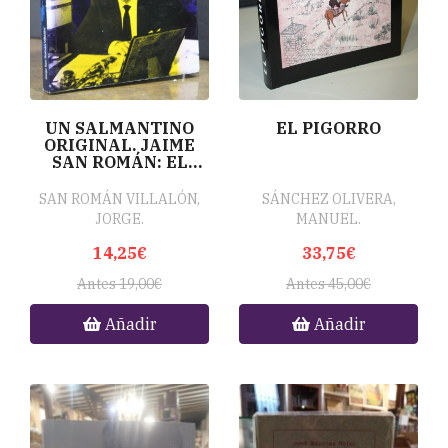
UN SALMANTINO
EL PIGORRO
ORIGINAL. JAIME
SAN ROMÁN: EL
GRAN REY DEL
PLEXIGLÁS
SAN ROMÁN VILLALÓN,
SÁNCHEZ OLIVERA,
JORGE.
MANUEL.
14,25€
33,75€
Antes 19,00€
Antes 45,00€
Añadir
Añadir