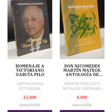
HOMENAJE A
DON NICOMEDES
VICTORIANO
MARTÍN MATEOS.
GARCÍA PILO
ANTOLOGÍA DE
TEXTOS BREVES
ANTHOLOGICA
EDICIÓN, PRÓLOGO Y
VICTORIANA.
NOTAS DE JOSÉ MARÍA
HERNÁNDEZ DÍAZ.
15,00€
6,00€
Antes 20,00€
Antes 8,00€