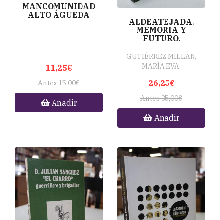
MANCOMUNIDAD
ALTO ÁGUEDA
ALDEATEJADA,
MEMORIA Y
FUTURO.
GUTIÉRREZ MILLÁN,
MARÍA EVA.
11,25€
26,25€
Antes 15,00€
Antes 35,00€
Añadir
Añadir